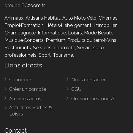
groupe
FCzoom.fr
Animaux
,
Artisans·Habitat
,
Auto·Moto·Vélo
,
Cinémas
,
Emploi·Formation
,
Hôtels·Hébergement
,
Immobilier
Champagnole
,
Informatique
,
Loisirs
,
Mode·Beauté
,
Musique·Concerts
,
Premium
,
Produits du terroir·Vins
,
Restaurants
,
Services à domicile
,
Services aux
professionnels
,
Sport
,
Tourisme
.
Liens directs
Connexion
Nous contacter
Créer un compte
CGU
Archives actus
Qui sommes-nous?
Actualités Sorties &
Loisirs
Contact