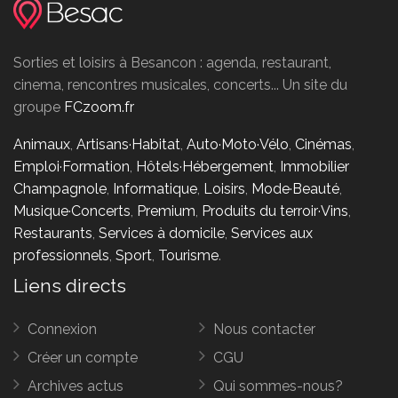
Sorties et loisirs à Besancon : agenda, restaurant,
cinema, rencontres musicales, concerts... Un site du
groupe
FCzoom.fr
Animaux
,
Artisans·Habitat
,
Auto·Moto·Vélo
,
Cinémas
,
Emploi·Formation
,
Hôtels·Hébergement
,
Immobilier
Champagnole
,
Informatique
,
Loisirs
,
Mode·Beauté
,
Musique·Concerts
,
Premium
,
Produits du terroir·Vins
,
Restaurants
,
Services à domicile
,
Services aux
professionnels
,
Sport
,
Tourisme
.
Liens directs
Connexion
Nous contacter
Créer un compte
CGU
Archives actus
Qui sommes-nous?