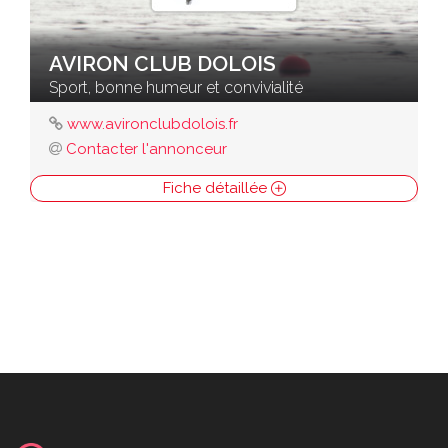
AVIRON CLUB DOLOIS
Sport, bonne humeur et convivialité
www.avironclubdolois.fr
Contacter l'annonceur
Fiche détaillée