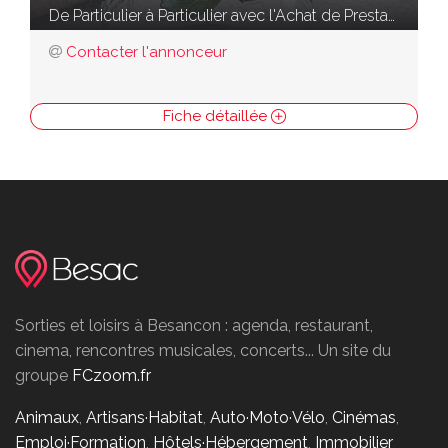
De Particulier à Particulier avec l'Achat de Prestation Immobilière
Contacter l'annonceur
Fiche détaillée
Sorties et loisirs à Besancon : agenda, restaurant,
cinema, rencontres musicales, concerts... Un site du
groupe
FCzoom.fr
Animaux
,
Artisans·Habitat
,
Auto·Moto·Vélo
,
Cinémas
,
Emploi·Formation
,
Hôtels·Hébergement
,
Immobilier