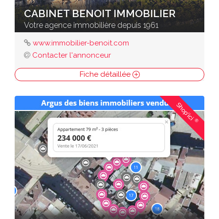
CABINET BENOIT IMMOBILIER
Votre agence immobilière depuis 1961
www.immobilier-benoit.com
Contacter l'annonceur
Fiche détaillée
Shop'ici
®