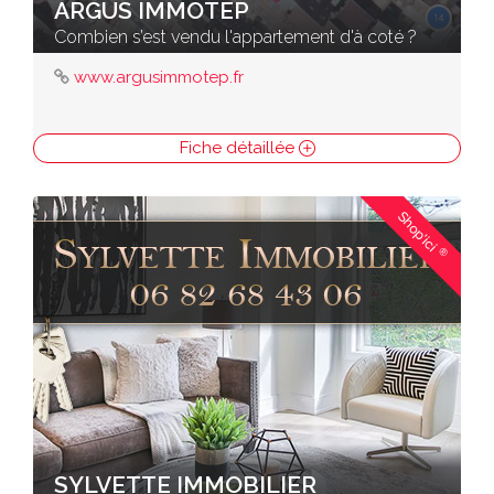
ARGUS IMMOTEP
Combien s’est vendu l'appartement d'à coté ?
www.argusimmotep.fr
Fiche détaillée
Shop'ici
®
SYLVETTE IMMOBILIER