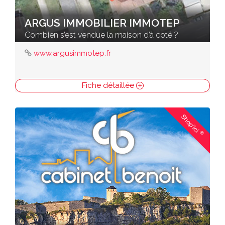
ARGUS IMMOBILIER IMMOTEP
Combien s’est vendue la maison d’à coté ?
www.argusimmotep.fr
Fiche détaillée
Shop'ici
®