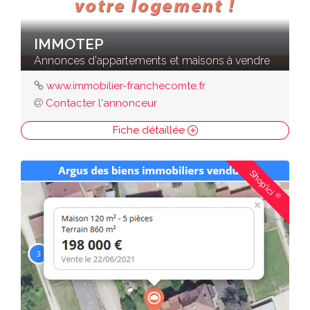
IMMOTEP
Annonces d'appartements et maisons à vendre
www.immobilier-franchecomte.fr
Contacter l'annonceur
Fiche détaillée
Shop'ici
®