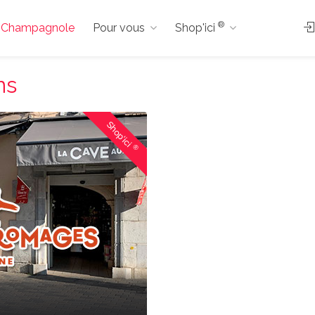
®
s à Champagnole
Pour vous
Shop'ici
ns
Shop'ici
®