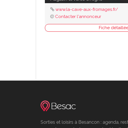
www.la-cave-aux-fromages.fr/
Contacter l'annonceur
Fiche détaillé
Sorties et loisirs à Besancon : agenda, res