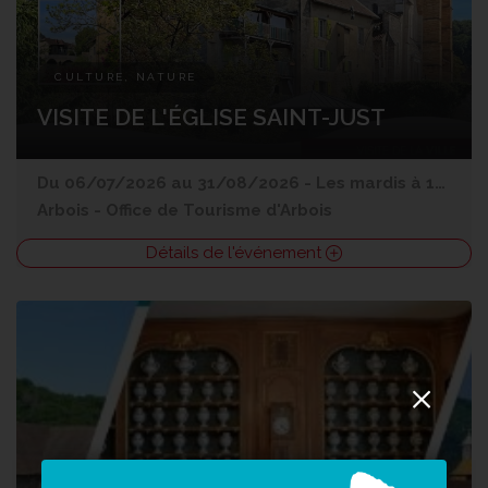
CULTURE, NATURE
VISITE DE L'ÉGLISE SAINT-JUST
Du 06/07/2026 au 31/08/2026 - Les mardis à 14h30 (sauf le 4 et 11 août)
Arbois
-
Office de Tourisme d'Arbois
Détails de l'événement