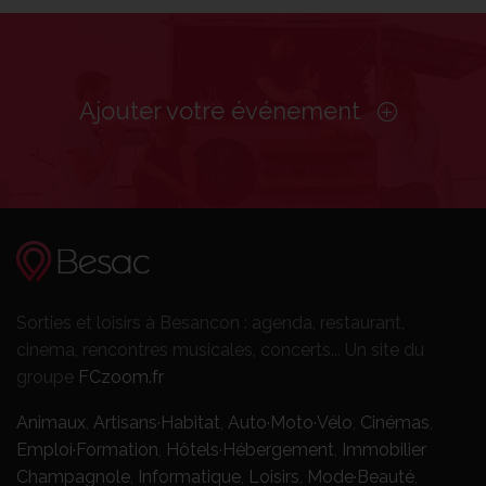
Ajouter votre événement
Sorties et loisirs à Besancon : agenda, restaurant,
cinema, rencontres musicales, concerts... Un site du
groupe
FCzoom.fr
Animaux
,
Artisans·Habitat
,
Auto·Moto·Vélo
,
Cinémas
,
Emploi·Formation
,
Hôtels·Hébergement
,
Immobilier
Champagnole
,
Informatique
,
Loisirs
,
Mode·Beauté
,