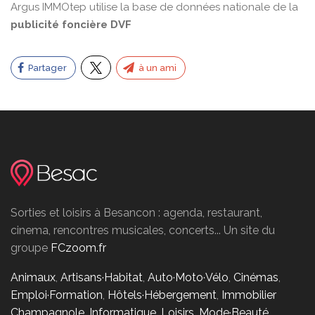
Argus IMMOtep utilise la base de données nationale de la
publicité foncière DVF
Partager
à un ami
Sorties et loisirs à Besancon : agenda, restaurant,
cinema, rencontres musicales, concerts... Un site du
groupe
FCzoom.fr
Animaux
,
Artisans·Habitat
,
Auto·Moto·Vélo
,
Cinémas
,
Emploi·Formation
,
Hôtels·Hébergement
,
Immobilier
Champagnole
,
Informatique
,
Loisirs
,
Mode·Beauté
,