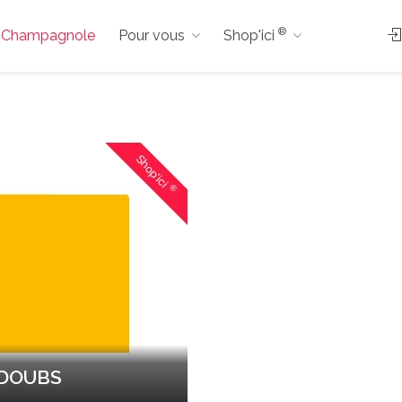
®
s à Champagnole
Pour vous
Shop'ici
Shop'ici
®
 DOUBS