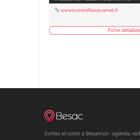
www.bonsreflexes.ameli.fr
Fiche détaillé
Sorties et loisirs à Besancon : agenda, res