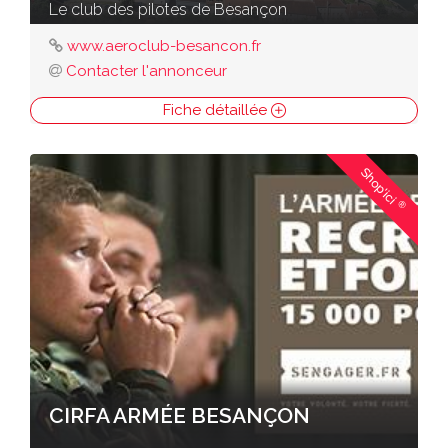
Le club des pilotes de Besançon
www.aeroclub-besancon.fr
Contacter l'annonceur
Fiche détaillée
Shop'ici
®
CIRFA ARMÉE BESANÇON