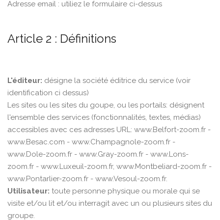
Adresse email : utiliez le formulaire ci-dessus
Article 2 : Définitions
L'éditeur:
désigne la société éditrice du service (voir
identification ci dessus)
Les sites ou les sites du goupe, ou les portails: désignent
l'ensemble des services (fonctionnalités, textes, médias)
accessibles avec ces adresses URL: www.Belfort-zoom.fr -
www.Besac.com - www.Champagnole-zoom.fr -
www.Dole-zoom.fr - www.Gray-zoom.fr - www.Lons-
zoom.fr - www.Luxeuil-zoom.fr, www.Montbeliard-zoom.fr -
www.Pontarlier-zoom.fr - www.Vesoul-zoom.fr.
Utilisateur:
toute personne physique ou morale qui se
visite et/ou lit et/ou interragit avec un ou plusieurs sites du
groupe.