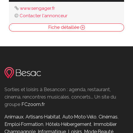
www.sengager.fr
Contacter l'annonceur
Fiche détaillée
Sorties et loisirs à Besancon : agenda, restaurant,
cinema, rencontres musicales, concerts... Un site du
groupe
FCzoom.fr
Animaux
,
Artisans·Habitat
,
Auto·Moto·Vélo
,
Cinémas
,
Emploi·Formation
,
Hôtels·Hébergement
,
Immobilier
Champagnole
,
Informatique
,
Loisirs
,
Mode·Beauté
,