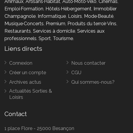
Animaux
,
Artisans·Habitat
,
Auto·Moto·Vélo
,
Cinémas
,
Emploi·Formation
,
Hôtels·Hébergement
,
Immobilier
Champagnole
,
Informatique
,
Loisirs
,
Mode·Beauté
,
Musique·Concerts
,
Premium
,
Produits du terroir·Vins
,
Restaurants
,
Services à domicile
,
Services aux
professionnels
,
Sport
,
Tourisme
.
Liens directs
Connexion
Nous contacter
Créer un compte
CGU
Archives actus
Qui sommes-nous?
Actualités Sorties &
Loisirs
Contact
1 place Flore - 25000 Besançon