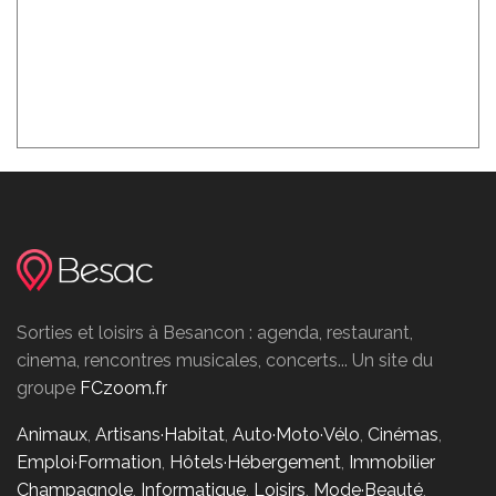
Sorties et loisirs à Besancon : agenda, restaurant,
cinema, rencontres musicales, concerts... Un site du
groupe
FCzoom.fr
Animaux
,
Artisans·Habitat
,
Auto·Moto·Vélo
,
Cinémas
,
Emploi·Formation
,
Hôtels·Hébergement
,
Immobilier
Champagnole
,
Informatique
,
Loisirs
,
Mode·Beauté
,