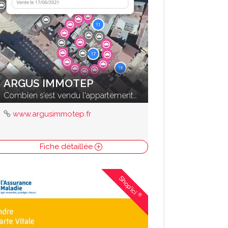
ARGUS IMMOTEP
Combien s’est vendu l'appartement d'à coté ?
www.argusimmotep.fr
Fiche détaillée
Shop'ici
®