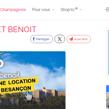
®
s à Champagnole
Pour vous
Shop'ici
ET BENOIT
Partager
à un ami