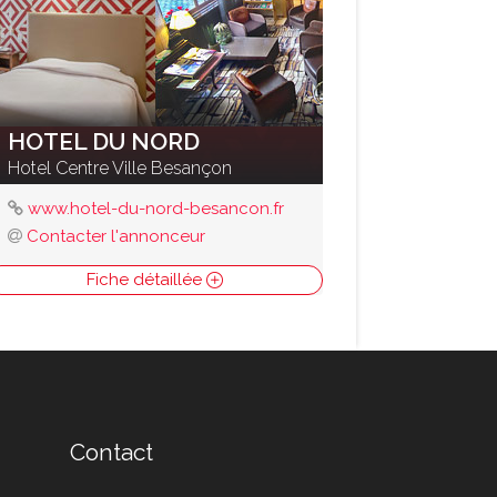
HOTEL DU NORD
Hotel Centre Ville Besançon
www.hotel-du-nord-besancon.fr
Contacter l'annonceur
Fiche détaillée
Contact