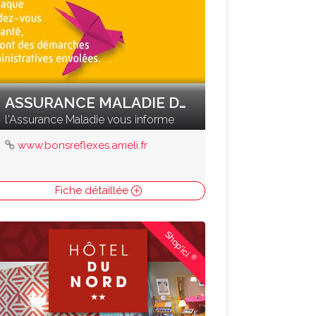
ASSURANCE MALADIE DU DOUBS
l'Assurance Maladie vous informe
www.bonsreflexes.ameli.fr
Fiche détaillée
Shop'ici
®