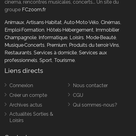
cinema, rencontres musicales, concerts... Un site du
groupe
FCzoom.fr
Animaux
,
Artisans·Habitat
,
Auto·Moto·Vélo
,
Cinémas
,
Emploi·Formation
,
Hôtels·Hébergement
,
Immobilier
Champagnole
,
Informatique
,
Loisirs
,
Mode·Beauté
,
Musique·Concerts
,
Premium
,
Produits du terroir·Vins
,
Restaurants
,
Services à domicile
,
Services aux
professionnels
,
Sport
,
Tourisme
.
Liens directs
Connexion
Nous contacter
Créer un compte
CGU
Archives actus
Qui sommes-nous?
Actualités Sorties &
Loisirs