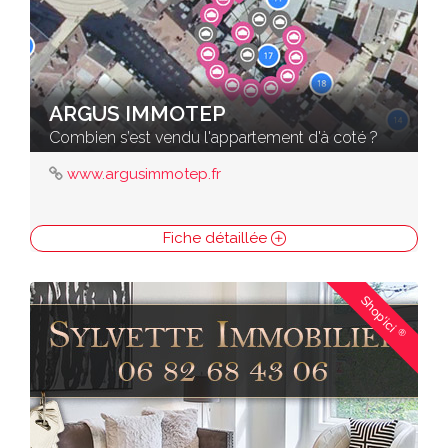
ARGUS IMMOTEP
Combien s’est vendu l'appartement d'à coté ?
www.argusimmotep.fr
Fiche détaillée
Shop'ici
®