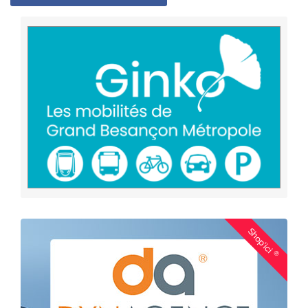
Shop'ici
®