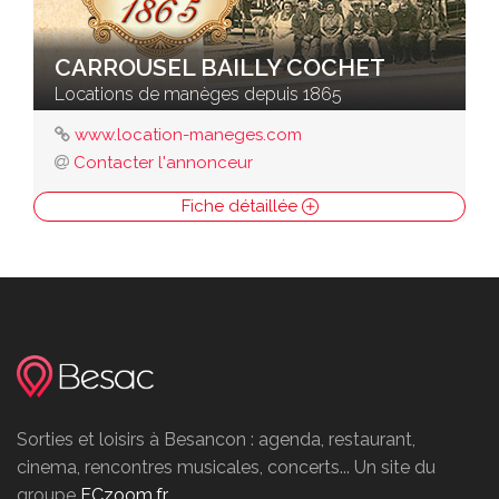
CARROUSEL BAILLY COCHET
Locations de manèges depuis 1865
www.location-maneges.com
Contacter l'annonceur
Fiche détaillée
Sorties et loisirs à Besancon : agenda, restaurant,
cinema, rencontres musicales, concerts... Un site du
groupe
FCzoom.fr