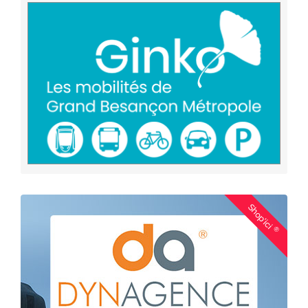
Shop'ici
®