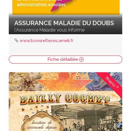
ASSURANCE MALADIE DU DOUBS
l'Assurance Maladie vous informe
www.bonsreflexes.ameli.fr
Fiche détaillée
Shop'ici
®