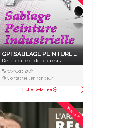
GPI SABLAGE PEINTURE INDUSTRIELLE
De la beauté et des couleurs.
www.gpi25.fr
Contacter l'annonceur
Fiche détaillée
Shop'ici
®