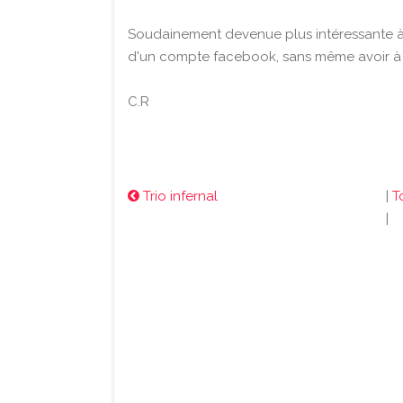
Soudainement devenue plus intéressante à
d'un compte facebook, sans même avoir à
C.R
Trio infernal
|
T
|