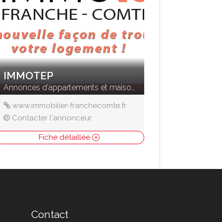
IMMOTEP
Annonces d'appartements et maisons à vendre
www.immobilier-franchecomte.fr
Contacter l'annonceur
Fiche détaillée
Contact