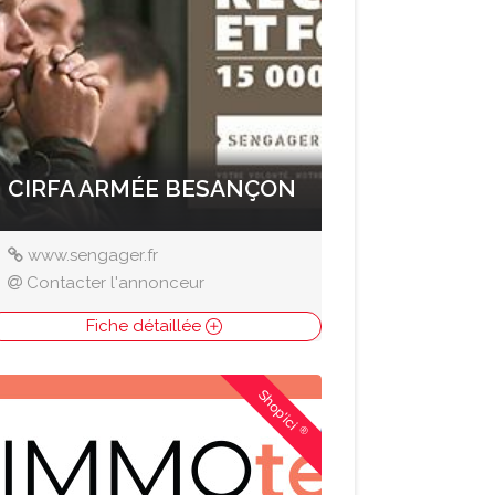
CIRFA ARMÉE BESANÇON
www.sengager.fr
Contacter l'annonceur
Fiche détaillée
Shop'ici
®